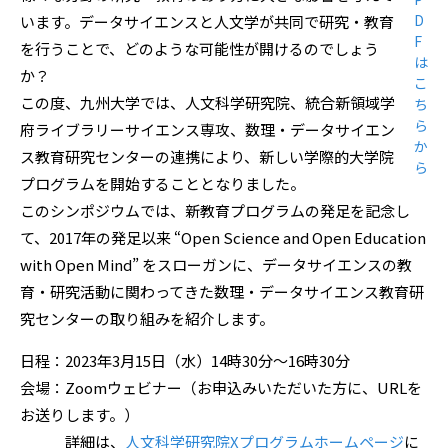
D
います。データサイエンスと人文学が共同で研究・教育
F
を行うことで、どのような可能性が開けるのでしょう
は
か？
こ
この度、九州大学では、人文科学研究院、統合新領域学
ち
ら
府ライブラリーサイエンス専攻、数理・データサイエン
か
ス教育研究センターの連携により、新しい学際的大学院
ら
プログラムを開始することとなりました。
このシンポジウムでは、新教育プログラムの発足を記念し
て、2017年の発足以来 “Open Science and Open Education
with Open Mind” をスローガンに、データサイエンスの教
育・研究活動に関わってきた数理・データサイエンス教育研
究センターの取り組みを紹介します。
日程：2023年3月15日（水）14時30分〜16時30分
会場：Zoomウェビナー（お申込みいただいた方に、URLを
お送りします。）
詳細は、
人文科学研究院Xプログラムホームページ
に