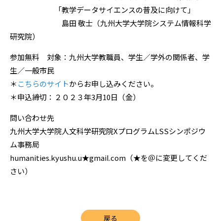
「教学データサイエンスの普及に向けて」
島田 敬士（九州大学大学院システム情報科学
研究院）
参加無料 対象：九州大学教職員、学生／学外の関係者、学
生／一般市民
＊
こちらのサイト
からお申し込みください。
＊申込締切：２０２３年3月10日（金）
問い合わせ先
九州大学大学院人文科学研究院XプログラムLSSシンポジウ
ム事務局
humanities.kyushu.u★gmail.com（★を＠に変更してくだ
さい）
戻る